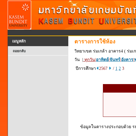
ตารางการใช้ห้อง
เมนูหลัก
วิทยาเขต ร่มเกล้า อาคาร4 ( ร่มเก
ถอยกลับ
วัน |
ทุกวัน
|
อาทิตย์
|
จันทร์
|
อังคาร
|
พ
ปีการศึกษา
2567
/
1
2
3
ข้อมูลในตารางประกอบด้วย รหัส