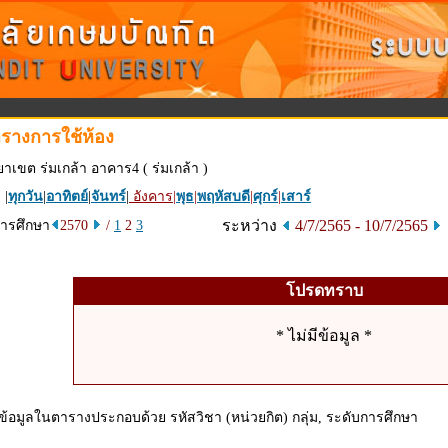
รางการใช้ห้อง
ยาเขต ร่มเกล้า อาคาร4 ( ร่มเกล้า )
 |
ทุกวัน
|
อาทิตย์
|
จันทร์
|
อังคาร
|
พุธ
|
พฤหัสบดี
|
ศุกร์
|
เสาร์
ระหว่าง
4/7/2565 - 10/7/2565
การศึกษา
2570
/
1
2
3
โปรดทราบ
* ไม่มีข้อมูล *
ข้อมูลในตารางประกอบด้วย รหัสวิชา (หน่วยกิต) กลุ่ม, ระดับการศึกษา