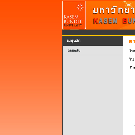
ตา
เมนูหลัก
วิท
ถอยกลับ
วัน
ปี