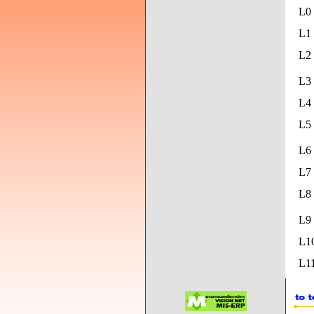
L0
L1 
L2 
L3 
L4 
L5
L6 
L7 
L8
L9
L1
L11