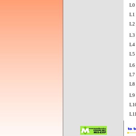
L0
L1 
L2 
L3 
L4 
L5
L6 
L7 
L8
L9
L1
L11