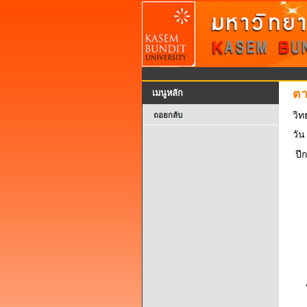
ตา
เมนูหลัก
วิท
ถอยกลับ
วัน
ปี