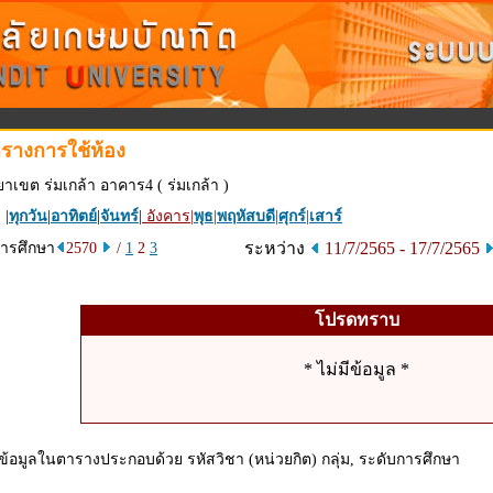
รางการใช้ห้อง
ยาเขต ร่มเกล้า อาคาร4 ( ร่มเกล้า )
 |
ทุกวัน
|
อาทิตย์
|
จันทร์
|
อังคาร
|
พุธ
|
พฤหัสบดี
|
ศุกร์
|
เสาร์
ระหว่าง
11/7/2565 - 17/7/2565
การศึกษา
2570
/
1
2
3
โปรดทราบ
* ไม่มีข้อมูล *
ข้อมูลในตารางประกอบด้วย รหัสวิชา (หน่วยกิต) กลุ่ม, ระดับการศึกษา