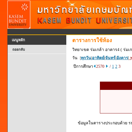
ตารางการใช้ห้อง
เมนูหลัก
วิทยาเขต ร่มเกล้า อาคาร4 ( ร่มเก
ถอยกลับ
วัน |
ทุกวัน
|
อาทิตย์
|
จันทร์
|
อังคาร
|
พ
ปีการศึกษา
2570
/
1
2
3
ข้อมูลในตารางประกอบด้วย รหัส