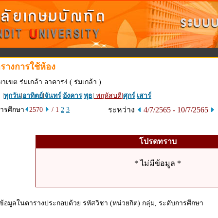
รางการใช้ห้อง
ยาเขต ร่มเกล้า อาคาร4 ( ร่มเกล้า )
 |
ทุกวัน
|
อาทิตย์
|
จันทร์
|
อังคาร
|
พุธ
|
พฤหัสบดี
|
ศุกร์
|
เสาร์
ระหว่าง
4/7/2565 - 10/7/2565
การศึกษา
2570
/ 1
2
3
โปรดทราบ
* ไม่มีข้อมูล *
ข้อมูลในตารางประกอบด้วย รหัสวิชา (หน่วยกิต) กลุ่ม, ระดับการศึกษา