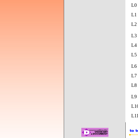
L0
L1 
L2 
L3 
L4 
L5
L6 
L7 
L8
L9
L1
L11