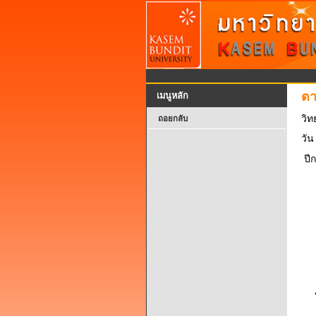
ตา
เมนูหลัก
วิท
ถอยกลับ
วัน
ปี