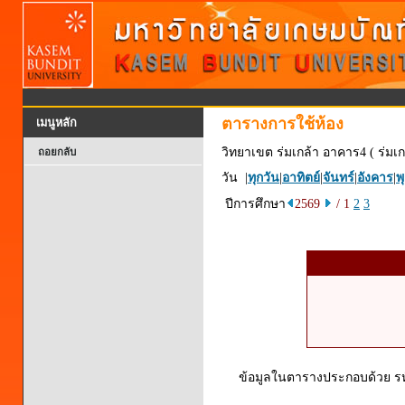
ตารางการใช้ห้อง
เมนูหลัก
วิทยาเขต ร่มเกล้า อาคาร4 ( ร่มเก
ถอยกลับ
วัน |
ทุกวัน
|
อาทิตย์
|
จันทร์
|
อังคาร
|
พ
ปีการศึกษา
2569
/ 1
2
3
ข้อมูลในตารางประกอบด้วย รหัส