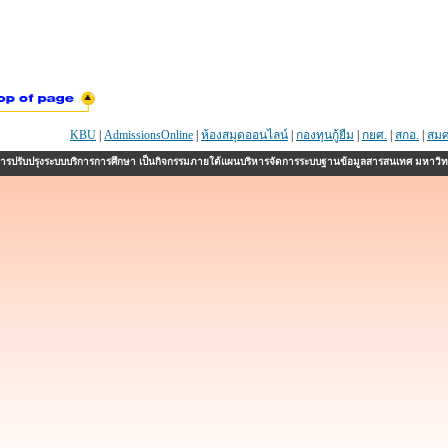
KBU
|
AdmissionsOnline
|
ห้องสมุดออนไลน์
|
กองทุนกู้ยืม
|
กยศ.
|
สกอ.
|
สมศ
รปรับปรุงระบบบริการการศึกษา เป็นกิจกรรมภายใต้แผนบริหารจัดการระบบฐานข้อมูลสารสนเทศ มหาวิ