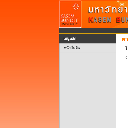
ตา
เมนูหลัก
หน้าเริ่มต้น
โป
จำ