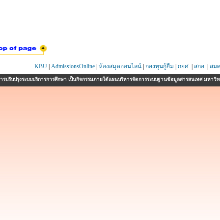
KBU
|
AdmissionsOnline
|
ห้องสมุดออนไลน์
|
กองทุนกู้ยืม
|
กยศ.
|
สกอ.
|
สมศ
รปรับปรุงระบบบริการการศึกษา เป็นกิจกรรมภายใต้แผนบริหารจัดการระบบฐานข้อมูลสารสนเทศ มหาวิ