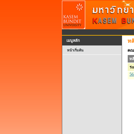
หล
เมนูหลัก
คณ
หน้าเริ่มต้น
หล
ระ
56